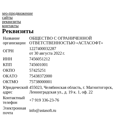
seo-продвижение
сайты
реквизиты
контакты
Реквизиты
Название
ОБЩЕСТВО С ОГРАНИЧЕННОЙ
организации
ОТВЕТСТВЕННОСТЬЮ «АСТАСОФТ»
1227400032287
ОГРН
от 30 августа 2022 г.
ИНН
7456051212
КПП
745601001
ОКПО
57425251
ОКАТО
75438372000
ОКТМО
75738000001
Юридический
455023, Челябинская область, г. Магнитогорск,
адрес
Ленинградская ул., д. 19 к. 1, оф. 22
Контактный
+7 919 336-23-76
телефон
Электронная
info@astasoft.ru
почта