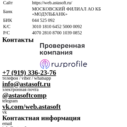
Сайт
https://web.astasoft.ru/
МОСКОВСКИЙ ФИЛИАЛ АО КБ
Банк
«МОДУЛЬБАНК»
БИК
044 525 092
К/С
3010 1810 6452 5000 0092
Р/С
4070 2810 8700 1039 0852
Контакты
+7 (919) 336-23-76
телефон / viber / whatsapp
info@astasoft.ru
электронная почта
@astasoftcomp
telegram
vk.com/web.astasoft
vk
Контактная информация
email